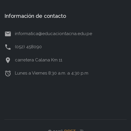
Información de contacto
email
informatica@educaciontacna.edu.pe
phone
(052) 458090
location_on
carretera Calana Km 11
access_alarm
Lunes a Viernes 8:30 a.m. a 4:30 p.m